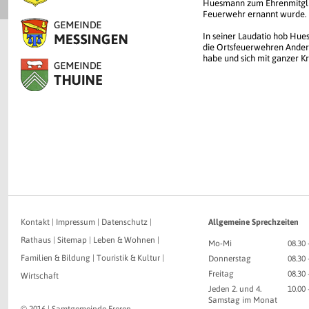
Huesmann zum Ehrenmitglie
Feuerwehr ernannt wurde.
In seiner Laudatio hob Hues
die Ortsfeuerwehren Ander
habe und sich mit ganzer Kr
Kontakt
|
Impressum
|
Datenschutz
|
Allgemeine Sprechzeiten
Rathaus
|
Sitemap
|
Leben & Wohnen
|
Mo-Mi
08.30 
Familien & Bildung
|
Touristik & Kultur
|
Donnerstag
08.30 
Freitag
08.30 
Wirtschaft
Jeden 2. und 4.
10.00
Samstag im Monat