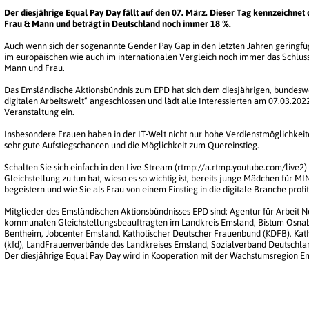
Der diesjährige Equal Pay Day fällt auf den 07. März. Dieser Tag kennzeichnet
Frau & Mann und beträgt in Deutschland noch immer 18 %.
Auch wenn sich der sogenannte Gender Pay Gap in den letzten Jahren geringfüg
im europäischen wie auch im internationalen Vergleich noch immer das Schlus
Mann und Frau.
Das Emsländische Aktionsbündnis zum EPD hat sich dem diesjährigen, bundesw
digitalen Arbeitswelt“ angeschlossen und lädt alle Interessierten am 07.03.2022
Veranstaltung ein.
Insbesondere Frauen haben in der IT-Welt nicht nur hohe Verdienstmöglichkeiten
sehr gute Aufstiegschancen und die Möglichkeit zum Quereinstieg.
Schalten Sie sich einfach in den Live-Stream (rtmp://a.rtmp.youtube.com/live2)
Gleichstellung zu tun hat, wieso es so wichtig ist, bereits junge Mädchen für M
begeistern und wie Sie als Frau von einem Einstieg in die digitale Branche profi
Mitglieder des Emsländischen Aktionsbündnisses EPD sind: Agentur für Arbeit 
kommunalen Gleichstellungsbeauftragten im Landkreis Emsland, Bistum Osnabrü
Bentheim, Jobcenter Emsland, Katholischer Deutscher Frauenbund (KDFB), Kat
(kfd), LandFrauenverbände des Landkreises Emsland, Sozialverband Deutschla
Der diesjährige Equal Pay Day wird in Kooperation mit der Wachstumsregion E