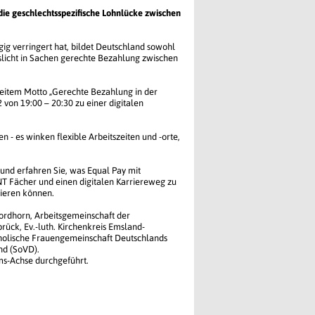
 die geschlechtsspezifische Lohnlücke zwischen
ig verringert hat, bildet Deutschland sowohl
slicht in Sachen gerechte Bezahlung zwischen
eitem Motto „Gerechte Bezahlung in der
 von 19:00 – 20:30 zu einer digitalen
 - es winken flexible Arbeitszeiten und -orte,
 und erfahren Sie, was Equal Pay mit
INT Fächer und einen digitalen Karriereweg zu
tieren können.
Nordhorn, Arbeitsgemeinschaft der
ck, Ev.-luth. Kirchenkreis Emsland-
holische Frauengemeinschaft Deutschlands
nd (SoVD).
ms-Achse durchgeführt.