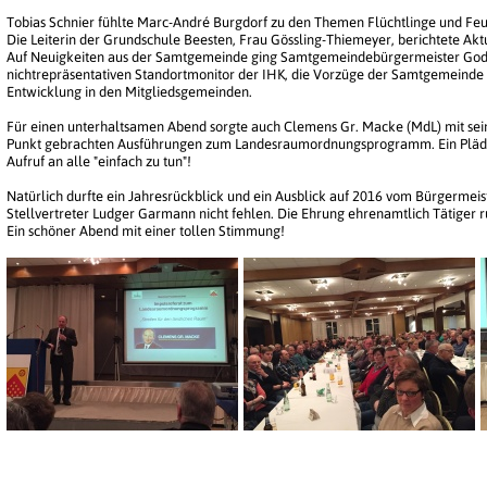
Tobias Schnier fühlte Marc-André Burgdorf zu den Themen Flüchtlinge und Fe
Die Leiterin der Grundschule Beesten, Frau Gössling-Thiemeyer, berichtete Akt
Auf Neuigkeiten aus der Samtgemeinde ging Samtgemeindebürgermeister Godeha
nichtrepräsentativen Standortmonitor der IHK, die Vorzüge der Samtgemeinde w
Entwicklung in den Mitgliedsgemeinden.
Für einen unterhaltsamen Abend sorgte auch Clemens Gr. Macke (MdL) mit se
Punkt gebrachten Ausführungen zum Landesraumordnungsprogramm. Ein Plädoy
Aufruf an alle "einfach zu tun"!
Natürlich durfte ein Jahresrückblick und ein Ausblick auf 2016 vom Bürgerme
Stellvertreter Ludger Garmann nicht fehlen. Die Ehrung ehrenamtlich Tätiger
Ein schöner Abend mit einer tollen Stimmung!