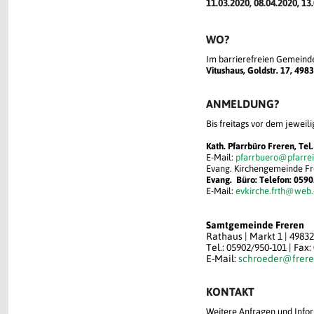
11.03.2020, 08.04.2020, 13
WO?
Im barrierefreien Gemeinde
Vitushaus, Goldstr. 17, 498
ANMELDUNG?
Bis freitags vor dem jeweili
Kath. Pfarrb
ü
ro Freren, Tel
E-Mail:
pfarrbuero@pfarrei
Evang. Kirchengemeinde Fr
Evang. Büro: Telefon: 0590
E-Mail:
evkirche.frth@web
Samtgemeinde Freren
Rathaus | Markt 1 | 4983
Tel.: 05902/950-101 | Fax
E-Mail:
schroeder@frere
KONTAKT
Weitere Anfragen und Infor