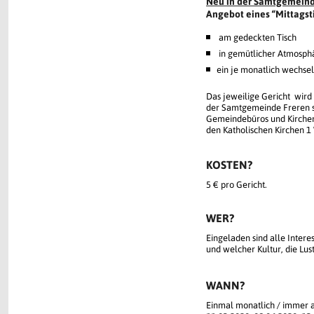
Neu in der Samtgemeinde
Angebot eines
“
Mittagst
am gedeckten Tisch
in gemütlicher Atmosph
ein je monatlich wechsel
Das jeweilige Gericht wir
der Samtgemeinde Freren s
Gemeindebüros und Kirchen
den Katholischen Kirchen 1
KOSTEN?
5 € pro Gericht.
WER?
Eingeladen sind alle Inter
und welcher Kultur, die Lus
WANN?
Einmal monatlich / immer a