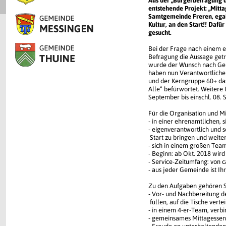
Aus der „Bürgerbefragung d
entstehende Projekt: „Mitta
Samtgemeinde Freren, egal
Kultur, an den Start!! Daf
gesucht.
Bei der Frage nach einem 
Befragung die Aussage getr
wurde der Wunsch nach Gem
haben nun Verantwortliche a
und der Kerngruppe 60+ das 
Alle“ befürwortet. Weitere 
September bis einschl. 08.
Für die Organisation und Mi
- in einer ehrenamtlichen, s
- eigenverantwortlich und s
Start zu bringen und weite
- sich in einem großen Tea
- Beginn: ab Okt. 2018 wird
- Service-Zeitumfang: von c
- aus jeder Gemeinde ist Ihr
Zu den Aufgaben gehören Se
- Vor- und Nachbereitung d
füllen, auf die Tische vert
- in einem 4-er-Team, verb
- gemeinsames Mittagessen,