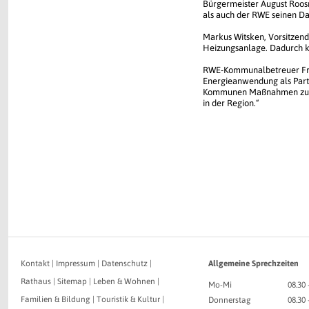
Bürgermeister August Roosm
als auch der RWE seinen Da
Markus Witsken, Vorsitzend
Heizungsanlage. Dadurch k
RWE-Kommunalbetreuer Fran
Energieanwendung als Partn
Kommunen Maßnahmen zur En
in der Region.“
Kontakt
|
Impressum
|
Datenschutz
|
Allgemeine Sprechzeiten
Rathaus
|
Sitemap
|
Leben & Wohnen
|
Mo-Mi
08.30 
Familien & Bildung
|
Touristik & Kultur
|
Donnerstag
08.30 