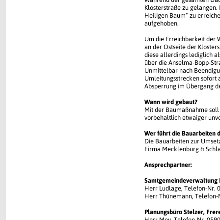
Klosterstraße zu gelangen. 
Heiligen Baum“ zu erreich
aufgehoben.
Um die Erreichbarkeit der
an der Ostseite der Kloster
diese allerdings lediglich 
über die Anselma-Bopp-Str
Unmittelbar nach Beendigun
Umleitungsstrecken sofort
Absperrung im Übergang de
Wann wird gebaut?
Mit der Baumaßnahme soll v
vorbehaltlich etwaiger unv
Wer führt die Bauarbeiten 
Die Bauarbeiten zur Umsetz
Firma Mecklenburg & Schla
Ansprechpartner:
Samtgemeindeverwaltung 
Herr Ludlage, Telefon-Nr.
Herr Thünemann, Telefon-
Planungsbüro Stelzer, Frer
Herr Mey, Telefon-Nr. 059