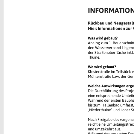
INFORMATIO
Rückbau und Neugestaltu
Hier: Informationen zu
Was wird gebaut?
Analog zum 1. Bauabschnitt
den Wasserverband Lingene
der Straßenoberfläche inkl
Thuine.
Wo wird gebaut?
Klosterstraße im Teilstück 
Mühlenstraße bzw. der Ger
Welche Auswirkungen ergeb
Die Durchführung des Projek
eine entsprechende Umleitu
Während der ersten Bauphas
bis zum Hallenbad umfasst, 
„Niederthuine“ und Loher S
Nach Freigabe des vorgenan
reicht eine Umleitungsstrec
und umgekehrt aus.
Während der gesamten Daue