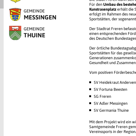
Für den
Umbau des bestehe
Kunstrasenplatz
erhält die 
erfolgt im Rahmen des ne
Sportstätten, der sogenann
Der Stadtrat Freren befass
einen entsprechenden Förd
des Deutschen Bundestages 
Der örtliche Bundestagsab
Sportstätten für das gesel
Generationen zusammenkomme
Gesundheit und Zusammenh
Vom positiven Förderbesch
SV Heidekraut Anderve
SV Fortuna Beesten
SG Freren
SV Adler Messingen
SV Germania Thuine
Mit dem Projekt wird ein wi
Samtgemeinde Freren gemach
Vereinssports in der Region