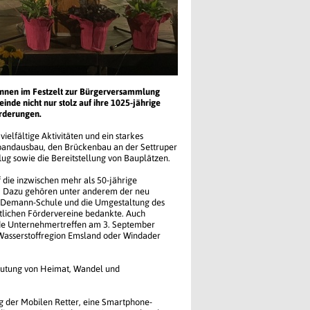
innen im Festzelt zur Bürgerversammlung
de nicht nur stolz auf ihre 1025-jährige
orderungen.
elfältige Aktivitäten und ein starkes
tbandausbau, den Brückenbau an der Settruper
lug sowie die Bereitstellung von Bauplätzen.
 die inzwischen mehr als 50-jährige
r. Dazu gehören unter anderem der neu
s-Demann-Schule und die Umgestaltung des
rtlichen Fördervereine bedankte. Auch
de Unternehmertreffen am 3. September
asserstoffregion Emsland oder Windader
deutung von Heimat, Wandel und
g der Mobilen Retter, eine Smartphone-