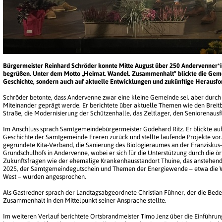
Bürgermeister Reinhard Schröder konnte Mitte August über 250 Andervenner*
begrüßen. Unter dem Motto „Heimat. Wandel. Zusammenhalt“ blickte die Gemein
Geschichte, sondern auch auf aktuelle Entwicklungen und zukünftige Herausf
Schröder betonte, dass Andervenne zwar eine kleine Gemeinde sei, aber durch vi
Miteinander geprägt werde. Er berichtete über aktuelle Themen wie den Brei
Straße, die Modernisierung der Schützenhalle, das Zeltlager, den Seniorenausf
Im Anschluss sprach Samtgemeindebürgermeister Godehard Ritz. Er blickte auf
Geschichte der Samtgemeinde Freren zurück und stellte laufende Projekte vo
gegründete Kita-Verband, die Sanierung des Biologieraumes an der Franzisku
Grundschulhofs in Andervenne, wobei er sich für die Unterstützung durch die ö
Zukunftsfragen wie der ehemalige Krankenhausstandort Thuine, das anstehen
2025, der Samtgemeindegutschein und Themen der Energiewende – etwa die W
West – wurden angesprochen.
Als Gastredner sprach der Landtagsabgeordnete Christian Fühner, der die Be
Zusammenhalt in den Mittelpunkt seiner Ansprache stellte.
Im weiteren Verlauf berichtete Ortsbrandmeister Timo Jenz über die Einführun