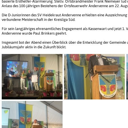
basierte Ersthelfer-Alarmierung. Stellv. Ortsbrandmeister Frank Niemeyer 
Anlass des 100-jährigen Bestehens der Ortsfeuerwehr Andervenne am 22. Augu
Die D-Juniorinnen des SV Heidekraut Andervenne erhielten eine Auszeichnung f
verbundene Meisterschaft in der Kreisliga Süd.
Für sein langjähriges ehrenamtliches Engagement als Kassenwart und jetzt 1. V
Andervenne wurde Paul Brinkers geehrt.
Insgesamt bot der Abend einen Überblick über die Entwicklung der Gemeinde 
Jubiläumsjahr aktiv in die Zukunft blickt.