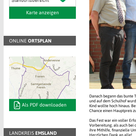
Karte anzeigen
ONLINE
ORTSPLAN
Danach begann das bunte T
und auf dem Schulhof wurde
Als PDF downloaden
Kind wollte hoch hinaus. B
Chance einen Hauptpreis z
Das Fest war ein voller Erf
Vorbereitung, als auch bei
ihre Mithilfe, finanzielle U
LANDKREIS
EMSLAND
Herzlichen Dank an alle!