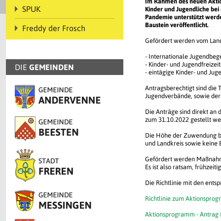
Im Rahmen des neuen Aktio
SPUK
Kinder und Jugendliche be
Pandemie unterstützt werde
Baustein veröffentlicht.
Freddy der Frosch
Gefördert werden vom Land 
- Internationale Jugendbe
- Kinder- und Jugendfreizei
DIE
GEMEINDEN
- eintägige Kinder- und J
Antragsberechtigt sind die 
Jugendverbände, sowie der
Die Anträge sind direkt an
zum 31.10.2022 gestellt we
Die Höhe der Zuwendung bet
und Landkreis sowie keine E
Gefördert werden Maßnahme
Es ist also ratsam, frühzeit
Die Richtlinie mit den ents
Richtlinie zum Aktionspro
Aktionsprogramm - Antrag 