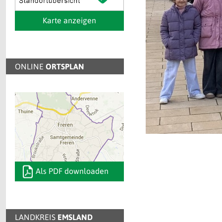
Karte anzeigen
ONLINE
ORTSPLAN
Als PDF downloaden
LANDKREIS
EMSLAND