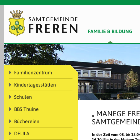
FAMILIE & BILDUNG
Familienzentrum
Kindertagesstätten
Schulen
BBS Thuine
„ MANEGE FRE
SAMTGEMEIN
Büchereien
DEULA
In der Zeit vom 08. bis 12.0
16.30 Uhr in der kleinen T