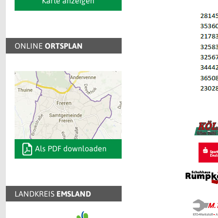
Karte anzeigen
ONLINE
ORTSPLAN
Als PDF downloaden
LANDKREIS
EMSLAND