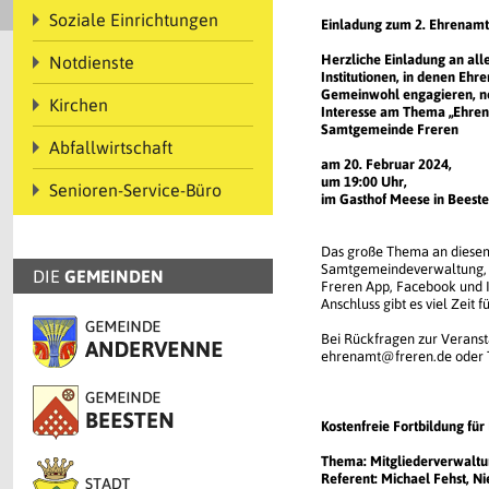
Soziale Einrichtungen
Einladung zum 2. Ehrenam
Herzliche Einladung an all
Notdienste
Institutionen, in denen Ehre
Gemeinwohl engagieren, ne
Kirchen
Interesse am Thema „Ehren
Samtgemeinde Freren
Abfallwirtschaft
am 20. Februar 2024,
um 19:00 Uhr,
Senioren-Service-Büro
im Gasthof Meese in Beeste
Das große Thema an diesem A
Samtgemeindeverwaltung, gib
DIE
GEMEINDEN
Freren App, Facebook und I
Anschluss gibt es viel Zei
Bei Rückfragen zur Veranst
ehrenamt@freren.de oder T
Kostenfreie Fortbildung fü
Thema: Mitgliederverwaltu
Referent: Michael Fehst, N