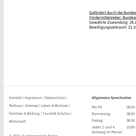
Gefördert durch die Bunde
Fördermittelgeber: Bundes
Gewährte Zuwendung: 28.2
Bewilligungszeitraum: 21.1
Kontakt
|
Impressum
|
Datenschutz
|
Allgemeine Sprechzeiten
Rathaus
|
Sitemap
|
Leben & Wohnen
|
Mo-Mi
08.30 
Familien & Bildung
|
Touristik & Kultur
|
Donnerstag
08.30 
Freitag
08.30 
Wirtschaft
Jeden 2. und 4.
10.00
Samstag im Monat