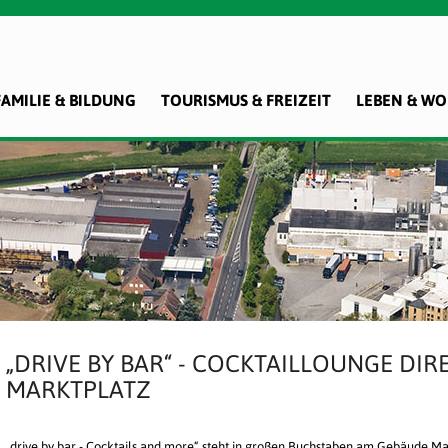
FAMILIE & BILDUNG
TOURISMUS & FREIZEIT
LEBEN & W
„DRIVE BY BAR“ - COCKTAILLOUNGE DI
MARKTPLATZ
„drive by bar - Cocktails and more“ steht in großen Buchstaben am Gebäude Mar