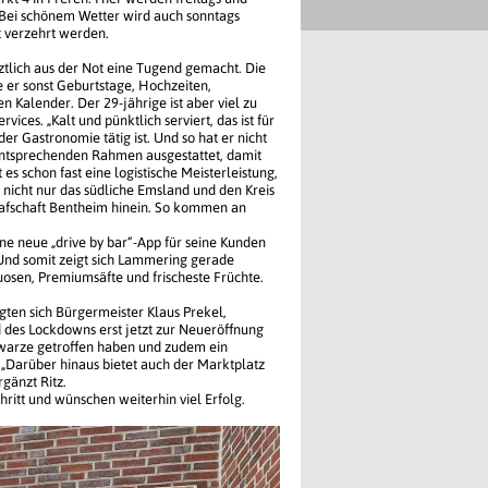
. Bei schönem Wetter wird auch sonntags
t verzehrt werden.
tlich aus der Not eine Tugend gemacht. Die
 er sonst Geburtstage, Hochzeiten,
n Kalender. Der 29-jährige ist aber viel zu
ices. „Kalt und pünktlich serviert, das ist für
er Gastronomie tätig ist. Und so hat er nicht
 entsprechenden Rahmen ausgestattet, damit
 es schon fast eine logistische Meisterleistung,
nicht nur das südliche Emsland und den Kreis
Grafschaft Bentheim hinein. So kommen an
ine neue „drive by bar“-App für seine Kunden
. Und somit zeigt sich Lammering gerade
tuosen, Premiumsäfte und frischeste Früchte.
ten sich Bürgermeister Klaus Prekel,
d des Lockdowns erst jetzt zur Neueröffnung
chwarze getroffen haben und zudem ein
 „Darüber hinaus bietet auch der Marktplatz
gänzt Ritz.
ritt und wünschen weiterhin viel Erfolg.