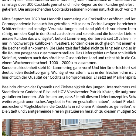
samstags über 300 Cocktails gemixt und in die Region zu den Kunden geliefert
geliefert. Die ansprechenden Cocktailkreationen können natürlich auch vor Or
Mitte September 2020 hat Hendrik Lammering die Cocktailbar eröffnet und letz
Coronapandemie hat auch ihn getroffen. Mit seinem Cocktailwagen bereicherte
Schützenfeste und sonstige Veranstaltungen und stand plötzlich vor einem leere
rührig, um den Kopf in den Sand zu stecken und so entstand die Idee des Lieferserv
unsere Kunden das wichtigste“, betont Lammering, der bereits seit 10 Jahren in d
nur in hochwertige Kühlboxen investiert, sondern diese auch gleich mit einem
die Becher voll ankommen. Die Lieferzeit darf dabei nicht zu lang sein und so ist
die Routen passgenau zusammenzustellen. Das Liefergebiet umfasst schließlich 
Steinfurt, sondern auch das nördliche Osnabrücker Land und reicht bis in die 
einem Wochenende schnell 1000 – 2000 km zusammen.
Kundenzufriedenheit steht für Lammering ganz vorn! Und hierfür erleichtert se
deutlich den Bestellvorgang. Wichtig ist vor allem, was in den Bechern drin ist
hinsichtlich der Qualität der Cocktails kompromisslos. Er setzt auf Markenspiri
Beeindruckt von der Dynamik und Zielstrebigkeit des jungen Unternehmers zeig
Stadtdirektor Godehard Ritz und HGV-Vorsitzender Patrick Köster, die aufgrun
gratulieren konnten. „Wir freuen uns, dass Sie mit diesem Lieferkonzept ins S
weiteres gastronomisches Angebot in Freren geschaffen haben“, betont Prekel.
ausreichend Möglichkeiten, die Cocktails in schönem Ambiente zu genießen“, er
Die Stadt und Samtgemeinde Freren gratulieren herzlich zu diesem mutigen Sch