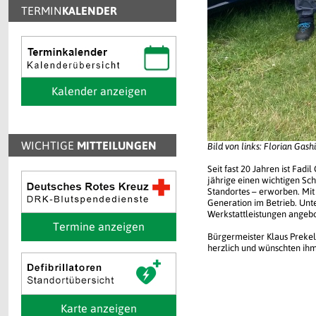
TERMIN
KALENDER
Kalender anzeigen
WICHTIGE
MITTEILUNGEN
Bild von links: Florian Gash
Seit fast 20 Jahren ist Fadi
jährige einen wichtigen Sc
Standortes – erworben. Mit 
Generation im Betrieb. Unte
Werkstattleistungen angeb
Termine anzeigen
Bürgermeister Klaus Prekel,
herzlich und wünschten ihm
Karte anzeigen