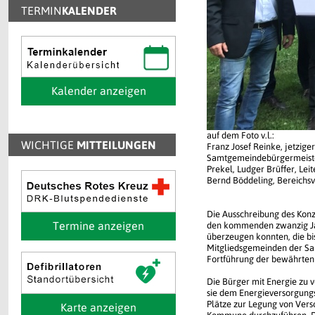
TERMIN
KALENDER
Kalender anzeigen
auf dem Foto v.l.:
WICHTIGE
MITTEILUNGEN
Franz Josef Reinke, jetzig
Samtgemeindebürgermeister
Prekel, Ludger Brüffer, Lei
Bernd Böddeling, Bereichs
Die Ausschreibung des Konz
Termine anzeigen
den kommenden zwanzig Jah
überzeugen konnten, die bis
Mitgliedsgemeinden der Sam
Fortführung der bewährten 
Die Bürger mit Energie zu 
sie dem Energieversorgung
Plätze zur Legung von Vers
Karte anzeigen