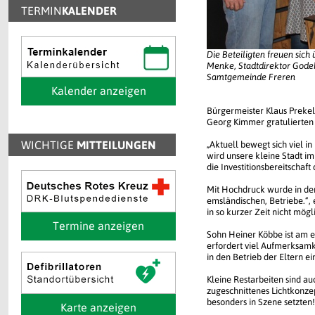
TERMIN
KALENDER
Die Beteiligten freuen sich
Menke, Stadtdirektor Godeh
Samtgemeinde Freren
Kalender anzeigen
Bürgermeister Klaus Prekel
Georg Kimmer gratulierten
WICHTIGE
MITTEILUNGEN
„Aktuell bewegt sich viel i
wird unsere kleine Stadt i
die Investitionsbereitschaf
Mit Hochdruck wurde in den
emsländischen, Betriebe.“, 
in so kurzer Zeit nicht mög
Termine anzeigen
Sohn Heiner Köbbe ist am e
erfordert viel Aufmerksamke
in den Betrieb der Eltern ei
Kleine Restarbeiten sind a
zugeschnittenes Lichtkonze
besonders in Szene setzten!
Karte anzeigen