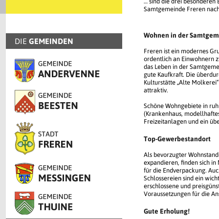
… sind die drei besonderen
Samtgemeinde Freren nac
Wohnen in der Samtgem
DIE
GEMEINDEN
Freren ist ein modernes Gr
ordentlich an Einwohnern 
das Leben in der Samtgemein
gute Kaufkraft. Die überdurc
Kulturstätte „Alte Molkerei
attraktiv.
Schöne Wohngebiete in ruhi
(Krankenhaus, modellhaftes
Freizeitanlagen und ein üb
Top-Gewerbestandort
Als bevorzugter Wohnstando
expandieren, finden sich i
für die Endverpackung. Au
Schlossereien sind ein wich
erschlossene und preisgüns
Voraussetzungen für die An
Gute Erholung!