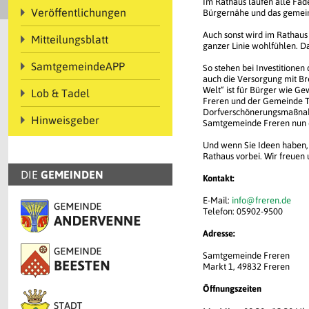
Im Rathaus laufen alle Fä
Veröffentlichungen
Bürgernähe und das gemein
Auch sonst wird im Rathaus 
Mitteilungsblatt
ganzer Linie wohlfühlen. D
SamtgemeindeAPP
So stehen bei Investitionen 
auch die Versorgung mit Bre
Welt“ ist für Bürger wie 
Lob & Tadel
Freren und der Gemeinde Th
Dorfverschönerungsmaßnahm
Hinweisgeber
Samtgemeinde Freren nun 
Und wenn Sie Ideen haben,
Rathaus vorbei. Wir freuen 
DIE
GEMEINDEN
Kontakt:
E-Mail:
info@freren.de
Telefon: 05902-9500
Adresse:
Samtgemeinde Freren
Markt 1, 49832 Freren
Öffnungszeiten