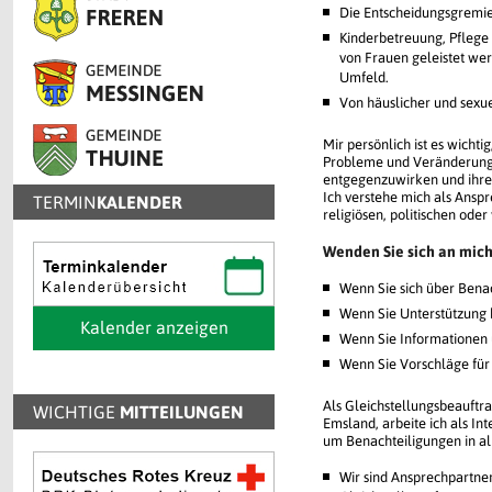
Die Entscheidungsgremien 
Kinderbetreuung, Pflege
von Frauen geleistet we
Umfeld.
Von häuslicher und sexue
Mir persönlich ist es wicht
Probleme und Veränderunge
entgegenzuwirken und ihre
Ich verstehe mich als Ansp
TERMIN
KALENDER
religiösen, politischen oder
Wenden Sie sich an mic
Wenn Sie sich über Bena
Wenn Sie Unterstützung 
Kalender anzeigen
Wenn Sie Informationen 
Wenn Sie Vorschläge für
Als Gleichstellungsbeauftr
WICHTIGE
MITTEILUNGEN
Emsland, arbeite ich als 
um Benachteiligungen in al
Wir sind Ansprechpartn