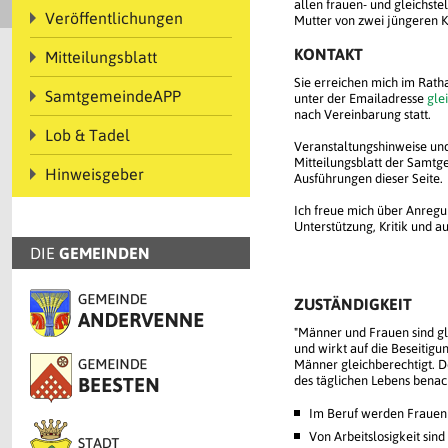
allen frauen- und gleichste
Veröffentlichungen
Mutter von zwei jüngeren K
KONTAKT
Mitteilungsblatt
Sie erreichen mich im Rath
SamtgemeindeAPP
unter der Emailadresse
gle
nach Vereinbarung statt.
Lob & Tadel
Veranstaltungshinweise un
Mitteilungsblatt der Samt
Hinweisgeber
Ausführungen dieser Seite.
Ich freue mich über Anreg
Unterstützung, Kritik und a
DIE
GEMEINDEN
ZUSTÄNDIGKEIT
"Männer und Frauen sind gl
und wirkt auf die Beseitigu
Männer gleichberechtigt. D
des täglichen Lebens benach
Im Beruf werden Frauen 
Von Arbeitslosigkeit sin