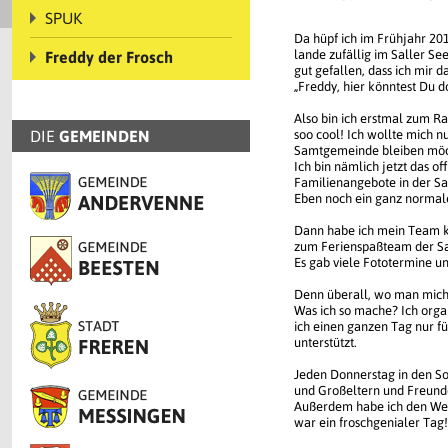
SPUK
Da hüpf ich im Frühjahr 20
lande zufällig im Saller Se
Freddy der Frosch
gut gefallen, dass ich mir d
„Freddy, hier könntest Du 
Also bin ich erstmal zum Ra
DIE
GEMEINDEN
soo cool! Ich wollte mich n
Samtgemeinde bleiben möch
Ich bin nämlich jetzt das of
Familienangebote in der 
Eben noch ein ganz normale
Dann habe ich mein Team k
zum Ferienspaßteam der S
Es gab viele Fototermine un
Denn überall, wo man mich s
Was ich so mache? Ich orga
ich einen ganzen Tag nur f
unterstützt.
Jeden Donnerstag in den So
und Großeltern und Freund
Außerdem habe ich den Welt
war ein froschgenialer Tag!