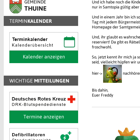
Und ich habe noch die Kind
nur in Samtopia gültig abe
Und in einem Jahr bin ich s
TERMIN
KALENDER
Tag mit jedem Bürgermeister
Homepage der Samtgemein
Und, ihr glaubt es wahrsche
reserviert! Da gibt es Räts
froschwohl.
Kalender anzeigen
So, jetzt kennt ihr mich j
seid, vielleicht hüpfen wir
hier->
nachhören
WICHTIGE
MITTEILUNGEN
Bis dahin,
Euer Freddy
Termine anzeigen